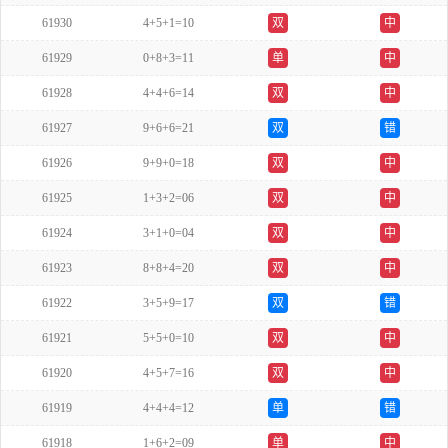
61930
4+5+1=10
双
中
61929
0+8+3=11
单
中
61928
4+4+6=14
双
中
61927
9+6+6=21
双
错
61926
9+9+0=18
双
中
61925
1+3+2=06
双
中
61924
3+1+0=04
双
中
61923
8+8+4=20
双
中
61922
3+5+9=17
双
错
61921
5+5+0=10
双
中
61920
4+5+7=16
双
中
61919
4+4+4=12
单
错
61918
1+6+2=09
单
中