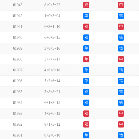
61943
8+9+5=22
双
中
61942
1+0+3=04
单
错
61941
6+3+1=10
双
中
61940
6+6+3=15
双
错
61939
3+8+5=16
单
错
61938
3+7+7=17
单
中
61937
4+6+8=18
单
错
61936
5+3+6=14
单
错
61935
5+8+8=21
双
错
61934
6+1+8=15
双
错
61933
4+2+6=12
双
中
61932
8+1+3=12
双
中
61931
8+2+0=10
单
错