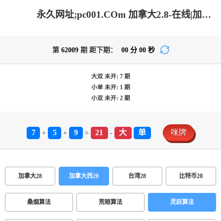
永久网址;pc001.COm 加拿大2.8-在线|加拿大在线咪牌|加拿大2.8结果分析|加拿大pc2.8预测-在线预测|PC结果查询_极致火热优质的免费预测网站!
第
62009
期 距下期：
00
分
00
秒
大双
未开:
7
期
小单
未开:
1
期
小双
未开:
2
期
7
5
9
21
大
单
咪牌
+
+
=
-
加拿大28
加拿大西28
台湾28
比特币28
桑烟算法
荒眼算法
灵跃算法