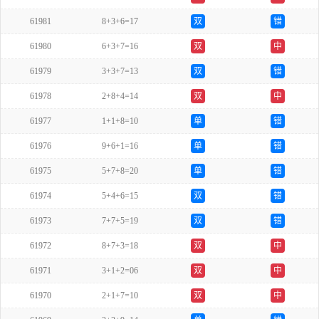
61981
8+3+6=17
双
错
61980
6+3+7=16
双
中
61979
3+3+7=13
双
错
61978
2+8+4=14
双
中
61977
1+1+8=10
单
错
61976
9+6+1=16
单
错
61975
5+7+8=20
单
错
61974
5+4+6=15
双
错
61973
7+7+5=19
双
错
61972
8+7+3=18
双
中
61971
3+1+2=06
双
中
61970
2+1+7=10
双
中