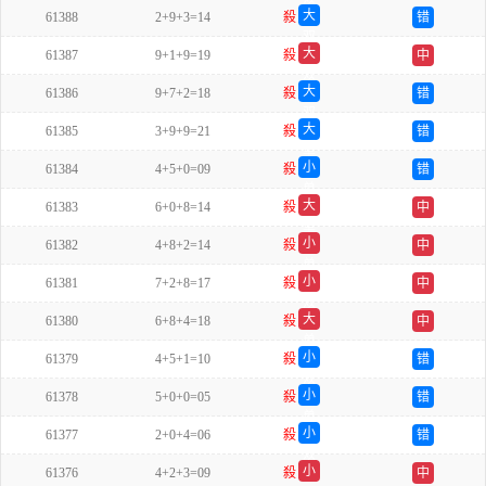
大
61388
2+9+3=14
殺
错
双
大
61387
9+1+9=19
殺
中
双
大
61386
9+7+2=18
殺
错
双
大
61385
3+9+9=21
殺
错
单
小
61384
4+5+0=09
殺
错
单
大
61383
6+0+8=14
殺
中
单
小
61382
4+8+2=14
殺
中
单
小
61381
7+2+8=17
殺
中
双
大
61380
6+8+4=18
殺
中
单
小
61379
4+5+1=10
殺
错
双
小
61378
5+0+0=05
殺
错
单
小
61377
2+0+4=06
殺
错
双
小
61376
4+2+3=09
殺
中