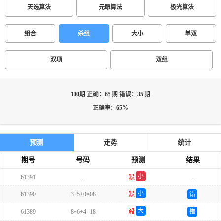
天选算法
元眼算法
极光算法
组合
杀组
大小
单双
双项
双组
100期 正确：65 期 错误：35 期
正确率：65%
预测
走势
统计
期号
号码
预测
结果
小
61391
---
殺
---
单
小
61390
3+5+0=08
殺
错
双
大
61389
8+6+4=18
殺
错
双