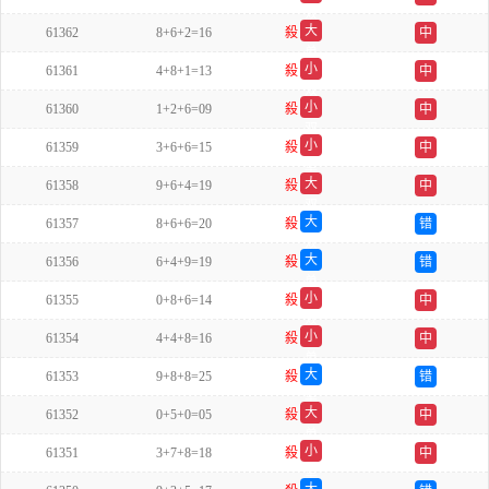
双
大
61362
8+6+2=16
殺
中
单
小
61361
4+8+1=13
殺
中
双
小
61360
1+2+6=09
殺
中
双
小
61359
3+6+6=15
殺
中
单
大
61358
9+6+4=19
殺
中
双
大
61357
8+6+6=20
殺
错
双
大
61356
6+4+9=19
殺
错
单
小
61355
0+8+6=14
殺
中
双
小
61354
4+4+8=16
殺
中
单
大
61353
9+8+8=25
殺
错
单
大
61352
0+5+0=05
殺
中
单
小
61351
3+7+8=18
殺
中
单