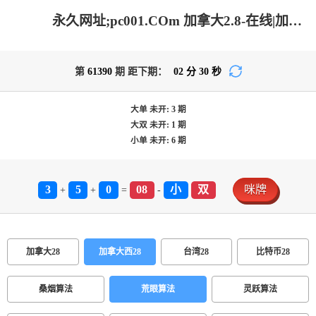
永久网址;pc001.COm 加拿大2.8-在线|加拿大在线咪牌|加拿大2.8结果分析|加拿大pc2.8预测-在线预测|PC结果查询_极致火热优质的免费预测网站!
第
61390
期 距下期：
02
分
30
秒
大单
未开:
3
期
大双
未开:
1
期
小单
未开:
6
期
3
5
0
08
小
双
咪牌
+
+
=
-
加拿大28
加拿大西28
台湾28
比特币28
桑烟算法
荒眼算法
灵跃算法