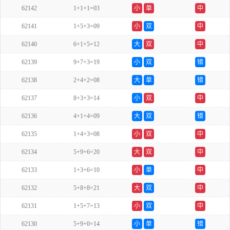
62142
1+1+1=03
小
单
中
62141
1+5+3=09
小
双
中
62140
6+1+5=12
大
双
中
62139
9+7+3=19
小
双
错
62138
2+4+2=08
大
单
错
62137
8+3+3=14
小
双
中
62136
4+1+4=09
大
双
错
62135
1+4+3=08
小
双
中
62134
5+9+6=20
大
双
中
62133
1+3+6=10
小
单
中
62132
5+8+8=21
大
双
中
62131
1+5+7=13
小
双
中
62130
5+9+0=14
小
单
错