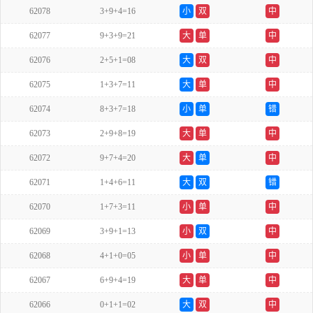
62078
3+9+4=16
小
双
中
62077
9+3+9=21
大
单
中
62076
2+5+1=08
大
双
中
62075
1+3+7=11
大
单
中
62074
8+3+7=18
小
单
错
62073
2+9+8=19
大
单
中
62072
9+7+4=20
大
单
中
62071
1+4+6=11
大
双
错
62070
1+7+3=11
小
单
中
62069
3+9+1=13
小
双
中
62068
4+1+0=05
小
单
中
62067
6+9+4=19
大
单
中
62066
0+1+1=02
大
双
中