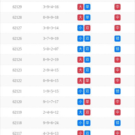
62129
3+9+4=16
大
单
中
62128
0+9+9=18
大
单
中
62127
3+8+3=14
小
双
中
62126
3+7+9=19
小
双
错
62125
5+0+2=07
大
双
错
62124
8+9+2=19
大
双
中
62123
2+9+4=15
大
双
中
62122
0+9+6=15
大
单
中
62121
1+9+5=15
小
双
错
62120
9+1+7=17
小
单
中
62119
2+4+6=12
大
双
中
62118
9+9+6=24
小
单
错
62117
4+3+6=13
小
双
中