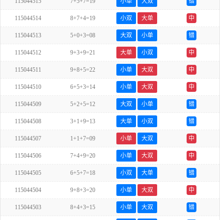
115044515
7+5+7=19
小单
大双
错
115044514
8+7+4=19
小双
大单
中
115044513
5+0+3=08
大双
小单
错
115044512
9+3+9=21
大单
小双
中
115044511
9+8+5=22
小单
大双
中
115044510
6+5+3=14
小单
大双
中
115044509
5+2+5=12
大双
小单
错
115044508
3+1+9=13
大单
小双
错
115044507
1+1+7=09
小单
大双
中
115044506
7+4+9=20
小单
大双
中
115044505
6+5+7=18
小双
大单
错
115044504
9+8+3=20
小单
大双
中
115044503
8+4+3=15
小单
大双
错