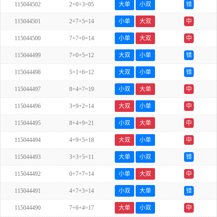
115044502
2+0+3=05
大单
小双
错
115044501
2+7+5=14
小单
大双
中
115044500
7+7+0=14
小单
大双
中
115044499
7+0+5=12
大双
小单
错
115044498
5+1+6=12
大双
小单
错
115044497
8+4+7=19
小双
大单
中
115044496
3+9+2=14
大双
小单
中
115044495
8+4+9=21
小双
大单
中
115044494
4+9+5=18
大双
小单
中
115044493
3+3+5=11
大单
小双
错
115044492
0+7+7=14
小单
大双
中
115044491
4+7+3=14
小双
大单
错
115044490
7+6+4=17
大单
小双
中