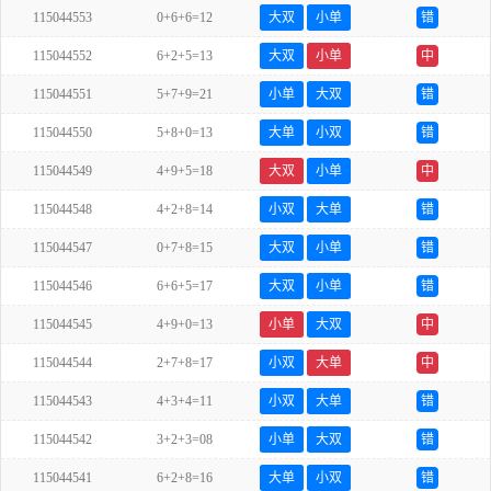
115044553
0+6+6=12
大双
小单
错
115044552
6+2+5=13
大双
小单
中
115044551
5+7+9=21
小单
大双
错
115044550
5+8+0=13
大单
小双
错
115044549
4+9+5=18
大双
小单
中
115044548
4+2+8=14
小双
大单
错
115044547
0+7+8=15
大双
小单
错
115044546
6+6+5=17
大双
小单
错
115044545
4+9+0=13
小单
大双
中
115044544
2+7+8=17
小双
大单
中
115044543
4+3+4=11
小双
大单
错
115044542
3+2+3=08
小单
大双
错
115044541
6+2+8=16
大单
小双
错