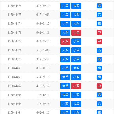
115044476
4+6+9=19
小单
大双
错
115044475
0+7+1=08
小单
大双
错
115044474
9+3+3=15
小单
大双
错
115044473
9+1+1=11
大双
小单
中
115044472
8+4+2=14
大双
小单
中
115044471
5+0+1=06
大双
小单
错
115044470
3+2+7=12
大双
小单
错
115044469
8+7+0=15
小单
大双
错
115044468
5+4+9=18
大单
小双
错
115044467
4+3+5=12
大单
小双
中
115044466
1+6+6=13
大单
小双
错
115044465
1+6+9=16
小双
大单
错
115044464
6+2+8=16
大单
小双
错