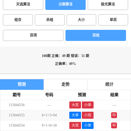
天选算法
元眼算法
极光算法
组合
杀组
大小
单双
双项
双组
100期 正确：49 期 错误：51 期
正确率：49%
预测
走势
统计
期号
号码
预测
结果
115044556
---
大双
小单
---
115044555
0+1+3=04
大单
小双
中
115044554
9+1+8=18
大双
小单
中