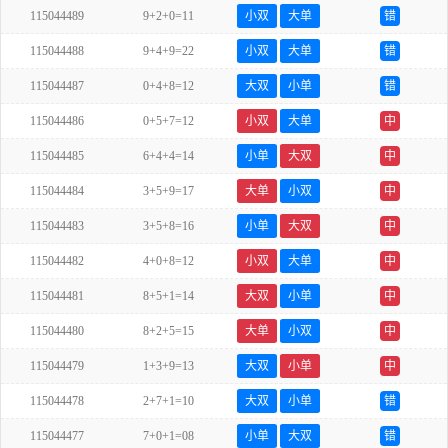
115044489
9+2+0=11
小双
大单
错
115044488
9+4+9=22
小双
大单
错
115044487
0+4+8=12
大双
小单
错
115044486
0+5+7=12
小双
大单
中
115044485
6+4+4=14
小单
大双
中
115044484
3+5+9=17
大单
小双
中
115044483
3+5+8=16
小单
大双
中
115044482
4+0+8=12
小双
大单
中
115044481
8+5+1=14
大双
小单
中
115044480
8+2+5=15
大单
小双
中
115044479
1+3+9=13
大双
小单
中
115044478
2+7+1=10
大双
小单
错
115044477
7+0+1=08
小单
大双
错