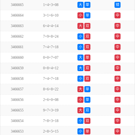
3466665
1+4+3=08
大
单
错
3466664
3+1+6=10
小
单
中
3466663
6+4+4=14
大
双
中
3466662
7+9+8=24
小
双
中
3466661
7+4+7=18
小
双
中
3466660
0+0+7=07
大
单
中
3466659
0+8+4=12
大
双
中
3466658
7+4+7=18
小
双
中
3466657
8+6+8=22
大
单
中
3466656
2+6+0=08
小
单
中
3466655
9+7+3=19
大
双
中
3466654
7+8+3=18
小
双
中
3466653
2+8+5=15
小
单
中