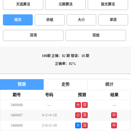
天选算法
元眼算法
极光算法
组合
杀组
大小
单双
双项
双组
100期 正确：82 期 错误：18 期
正确率：82%
预测
走势
统计
期号
号码
预测
结果
3466668
---
大
双
---
3466667
4+2+4=10
小
双
中
3466666
2+6+2=10
大
双
中