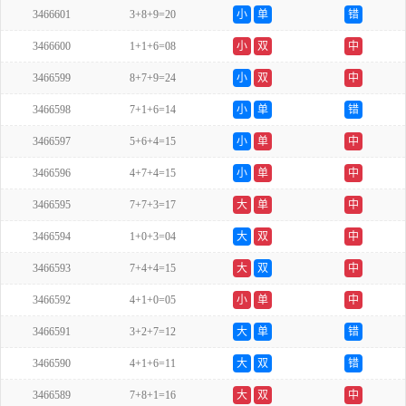
3466601
3+8+9=20
小
单
错
3466600
1+1+6=08
小
双
中
3466599
8+7+9=24
小
双
中
3466598
7+1+6=14
小
单
错
3466597
5+6+4=15
小
单
中
3466596
4+7+4=15
小
单
中
3466595
7+7+3=17
大
单
中
3466594
1+0+3=04
大
双
中
3466593
7+4+4=15
大
双
中
3466592
4+1+0=05
小
单
中
3466591
3+2+7=12
大
单
错
3466590
4+1+6=11
大
双
错
3466589
7+8+1=16
大
双
中