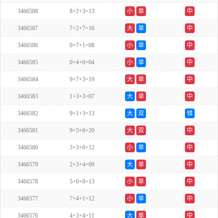
3466588
8+2+3=13
小
单
中
3466587
7+2+7=16
大
单
中
3466586
0+7+1=08
小
单
中
3466585
0+4+0=04
小
单
中
3466584
9+7+3=19
大
单
中
3466583
1+3+3=07
大
单
中
3466582
9+1+3=13
大
双
错
3466581
9+5+6=20
大
双
中
3466580
3+3+6=12
小
单
中
3466579
2+3+4=09
大
单
中
3466578
5+0+8=13
小
单
中
3466577
7+4+1=12
小
单
中
3466576
4+3+4=11
大
单
中