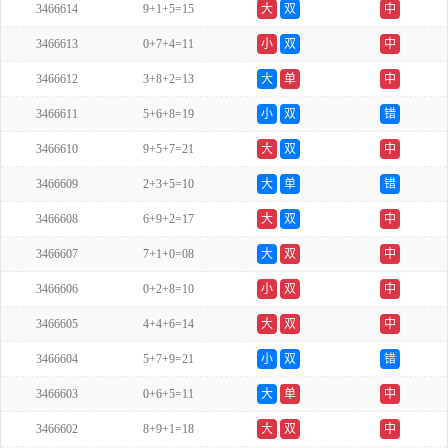
3466614
9+1+5=15
大
双
中
3466613
0+7+4=11
小
双
中
3466612
3+8+2=13
大
单
中
3466611
5+6+8=19
小
双
错
3466610
9+5+7=21
大
双
中
3466609
2+3+5=10
大
单
错
3466608
6+9+2=17
大
双
中
3466607
7+1+0=08
大
双
中
3466606
0+2+8=10
小
双
中
3466605
4+4+6=14
大
双
中
3466604
5+7+9=21
小
双
错
3466603
0+6+5=11
大
单
中
3466602
8+9+1=18
大
双
中