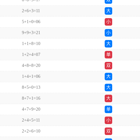
2+6+3=11
大
5+1+0=06
小
9+9+3=21
小
1+1+8=10
大
1+2+4=07
单
4+8+8=20
双
1+4+1=06
大
8+5+0=13
大
8+7+1=16
大
4+7+9=20
单
2+4+5=11
小
2+2+6=10
双