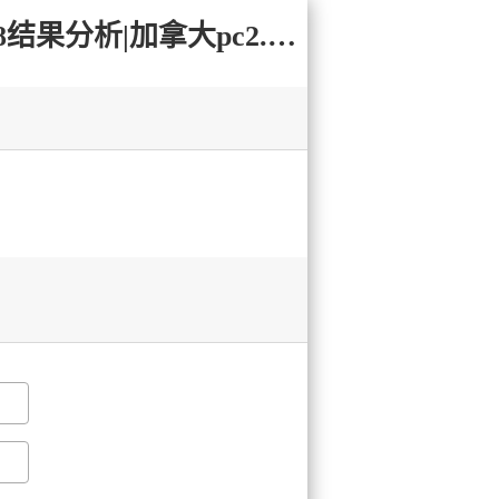
永久网址;pc001.COm 加拿大2.8-在线|加拿大在线咪牌|加拿大2.8结果分析|加拿大pc2.8预测-在线预测|PC结果查询_极致火热优质的免费预测网站!