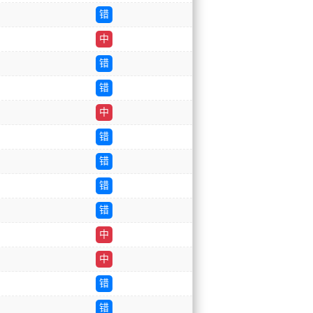
错
中
错
错
中
错
错
错
错
中
中
错
错