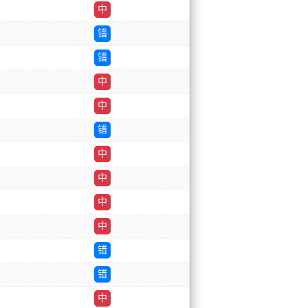
中
错
错
中
中
错
中
中
中
中
错
错
中