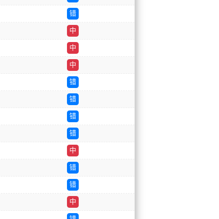
错
中
中
中
错
错
错
错
中
错
错
中
错