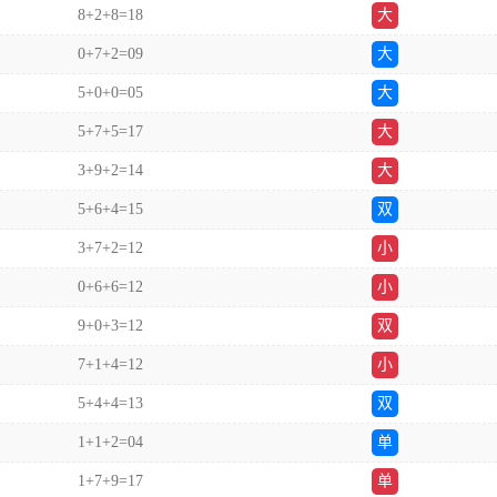
8+2+8=18
大
0+7+2=09
大
5+0+0=05
大
5+7+5=17
大
3+9+2=14
大
5+6+4=15
双
3+7+2=12
小
0+6+6=12
小
9+0+3=12
双
7+1+4=12
小
5+4+4=13
双
1+1+2=04
单
1+7+9=17
单