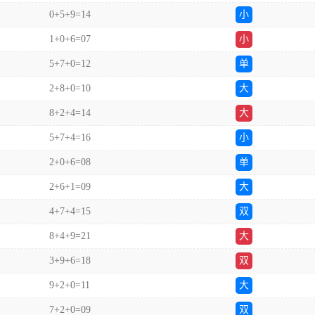
0+5+9=14
小
1+0+6=07
小
5+7+0=12
单
2+8+0=10
大
8+2+4=14
大
5+7+4=16
小
2+0+6=08
单
2+6+1=09
大
4+7+4=15
双
8+4+9=21
大
3+9+6=18
双
9+2+0=11
大
7+2+0=09
双