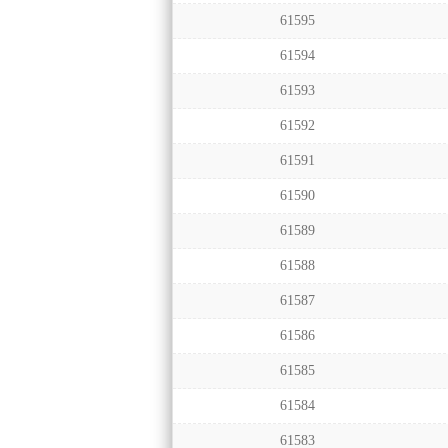
61595
61594
61593
61592
61591
61590
61589
61588
61587
61586
61585
61584
61583