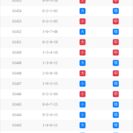
61455
4+9+3=16
大
中
61454
0+2+1=03
大
错
61453
0+2+1=03
小
中
61452
1+0+7=08
大
错
61451
8+2+9=19
大
中
61450
1+5+4=10
小
中
61449
1+3+8=12
大
错
61448
2+6+8=16
大
中
61447
1+9+5=15
小
错
61446
0+2+2=04
小
中
61445
8+0+7=15
小
错
61444
9+2+4=15
小
错
61443
1+4+6=11
大
错