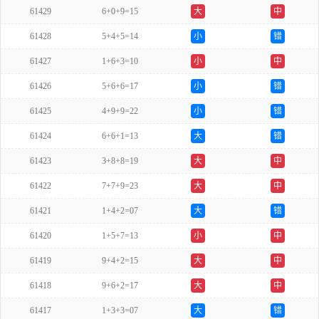
61429
6+0+9=15
大
中
61428
5+4+5=14
小
错
61427
1+6+3=10
小
中
61426
5+6+6=17
小
错
61425
4+9+9=22
小
错
61424
6+6+1=13
大
错
61423
3+8+8=19
大
中
61422
7+7+9=23
大
中
61421
1+4+2=07
大
错
61420
1+5+7=13
小
中
61419
9+4+2=15
大
中
61418
9+6+2=17
大
中
61417
1+3+3=07
大
错