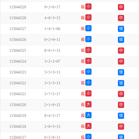
单
小
115044529
9+2+6=17
殺
中
双
小
115044528
4+8+3=15
殺
中
单
小
115044527
1+4+1=06
殺
错
双
小
115044526
0+2+9=11
殺
错
单
小
115044525
8+6+1=15
殺
中
单
小
115044524
3+2+2=07
殺
中
双
小
115044523
5+5+3=13
殺
错
单
小
115044522
3+5+5=13
殺
错
单
小
115044521
5+7+5=17
殺
中
单
大
115044520
2+1+9=12
殺
中
单
大
115044519
8+4+5=17
殺
错
单
大
115044518
2+8+5=15
殺
中
双
小
115044517
0+5+8=13
殺
错