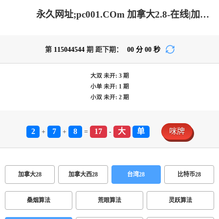
永久网址;pc001.COm 加拿大2.8-在线|加拿大在线咪牌|加拿大2.8结果分析|加拿大pc2.8预测-在线预测|PC结果查询_极致火热优质的免费预测网站!
第
115044544
期 距下期：
00
分
00
秒
大双
未开:
3
期
小单
未开:
1
期
小双
未开:
2
期
2
7
8
17
大
单
咪牌
+
+
=
-
加拿大28
加拿大西28
台湾28
比特币28
桑烟算法
荒眼算法
灵跃算法