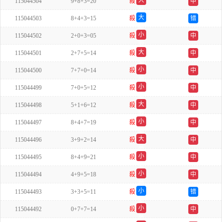
大
115044504
9+8+3=20
殺
中
单
大
115044503
8+4+3=15
殺
错
单
小
115044502
2+0+3=05
殺
中
双
大
115044501
2+7+5=14
殺
中
单
小
115044500
7+7+0=14
殺
中
单
小
115044499
7+0+5=12
殺
中
单
大
115044498
5+1+6=12
殺
中
双
小
115044497
8+4+7=19
殺
中
单
大
115044496
3+9+2=14
殺
中
单
小
115044495
8+4+9=21
殺
中
单
小
115044494
4+9+5=18
殺
中
单
小
115044493
3+3+5=11
殺
错
单
小
115044492
0+7+7=14
殺
中
单