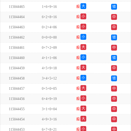
单
大
115044465
1+6+9=16
殺
错
双
小
115044464
6+2+8=16
殺
中
双
小
115044463
0+2+4=06
殺
中
单
小
115044462
0+0+0=00
殺
错
双
大
115044461
0+7+2=09
殺
中
单
小
115044460
4+1+1=06
殺
错
双
大
115044459
4+5+9=18
殺
中
单
小
115044458
3+4+5=12
殺
错
双
大
115044457
0+5+0=05
殺
中
双
小
115044456
6+4+9=19
殺
中
双
大
115044455
3+1+0=04
殺
中
单
大
115044454
4+9+3=16
殺
中
单
小
115044453
6+7+8=21
殺
中