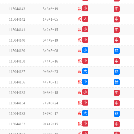
双
小
115044143
5+8+6=19
殺
中
双
大
115044142
1+3+1=05
殺
中
双
小
115044141
8+2+5=15
殺
中
双
小
115044140
6+4+9=19
殺
中
双
小
115044139
3+0+5=08
殺
错
双
小
115044138
7+4+5=16
殺
中
双
大
115044137
9+6+8=23
殺
错
单
小
115044136
4+7+0=11
殺
错
单
小
115044135
6+8+4=18
殺
中
单
小
115044134
7+9+8=24
殺
中
双
大
115044133
1+7+9=17
殺
错
单
小
115044132
9+4+2=15
殺
中
单