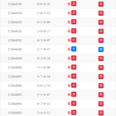
大
115044105
8+8+6=22
殺
中
单
大
115044104
2+8+3=13
殺
中
单
大
115044103
0+3+6=09
殺
中
双
小
115044102
2+9+6=17
殺
中
双
小
115044101
4+3+0=07
殺
中
双
大
115044100
1+7+9=17
殺
错
单
小
115044099
9+3+6=18
殺
中
双
大
115044098
7+1+0=08
殺
中
单
小
115044097
3+7+0=10
殺
中
单
小
115044096
4+8+2=14
殺
中
单
大
115044095
2+1+4=07
殺
中
双
小
115044094
4+7+0=11
殺
中
双
大
115044093
5+4+3=12
殺
中