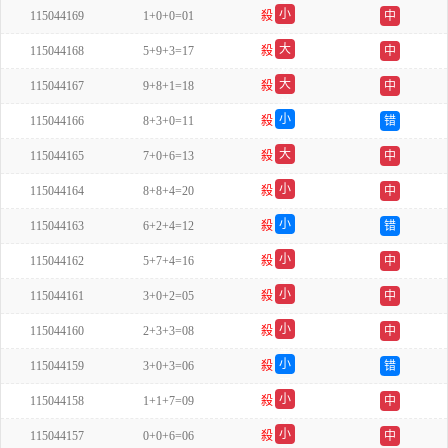
小
115044169
1+0+0=01
殺
中
双
大
115044168
5+9+3=17
殺
中
双
大
115044167
9+8+1=18
殺
中
单
小
115044166
8+3+0=11
殺
错
单
大
115044165
7+0+6=13
殺
中
双
小
115044164
8+8+4=20
殺
中
双
小
115044163
6+2+4=12
殺
错
双
小
115044162
5+7+4=16
殺
中
单
小
115044161
3+0+2=05
殺
中
双
小
115044160
2+3+3=08
殺
中
单
小
115044159
3+0+3=06
殺
错
双
小
115044158
1+1+7=09
殺
中
双
小
115044157
0+0+6=06
殺
中