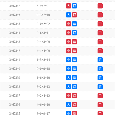
3467347
5+9+7=21
大
双
中
3467346
0+3+7=10
大
双
中
3467345
0+0+2=02
小
单
中
3467344
2+6+3=11
小
双
中
3467343
2+4+3=09
小
单
中
3467342
4+1+4=09
小
单
中
3467341
1+5+8=14
小
单
错
3467340
9+0+9=18
小
单
错
3467339
1+6+3=10
大
单
错
3467338
3+2+8=13
大
双
错
3467337
6+2+4=12
小
双
中
3467336
4+6+0=10
大
双
中
3467335
8+0+9=17
小
单
中