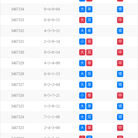
3467334
0+4+0=04
大
单
错
3467333
0+6+9=15
大
双
中
3467332
4+5+3=12
大
单
错
3467331
2+3+9=14
小
双
中
3467330
9+5+0=14
大
双
中
3467329
4+1+4=09
大
单
中
3467328
6+6+1=13
大
双
错
3467327
0+2+2=04
大
单
错
3467326
9+5+7=21
小
单
中
3467325
1+3+8=12
大
单
错
3467324
7+1+1=09
大
双
错
3467323
2+4+3=09
大
单
中