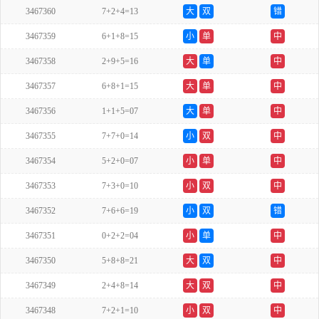
3467360
7+2+4=13
大
双
错
3467359
6+1+8=15
小
单
中
3467358
2+9+5=16
大
单
中
3467357
6+8+1=15
大
单
中
3467356
1+1+5=07
大
单
中
3467355
7+7+0=14
小
双
中
3467354
5+2+0=07
小
单
中
3467353
7+3+0=10
小
双
中
3467352
7+6+6=19
小
双
错
3467351
0+2+2=04
小
单
中
3467350
5+8+8=21
大
双
中
3467349
2+4+8=14
大
双
中
3467348
7+2+1=10
小
双
中