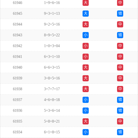
61946
1+9+6=16
大
中
61945
9+3+1=13
大
错
61944
9+2+5=16
大
中
61943
8+9+5=22
小
错
61942
1+0+3=04
小
中
61941
6+3+1=10
小
中
61940
6+6+3=15
大
中
61939
3+8+5=16
大
中
61938
3+7+7=17
大
中
61937
4+6+8=18
小
错
61936
5+3+6=14
小
错
61935
5+8+8=21
大
中
61934
6+1+8=15
小
错