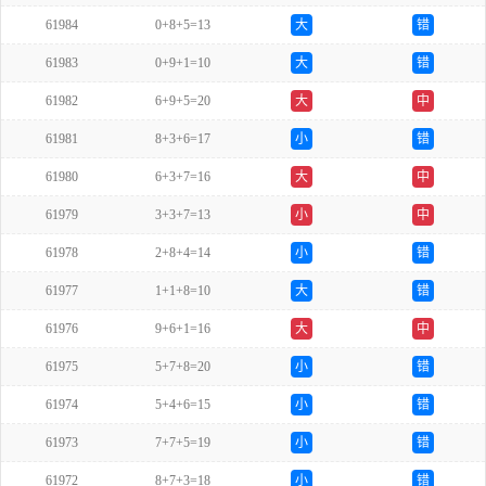
61984
0+8+5=13
大
错
61983
0+9+1=10
大
错
61982
6+9+5=20
大
中
61981
8+3+6=17
小
错
61980
6+3+7=16
大
中
61979
3+3+7=13
小
中
61978
2+8+4=14
小
错
61977
1+1+8=10
大
错
61976
9+6+1=16
大
中
61975
5+7+8=20
小
错
61974
5+4+6=15
小
错
61973
7+7+5=19
小
错
61972
8+7+3=18
小
错