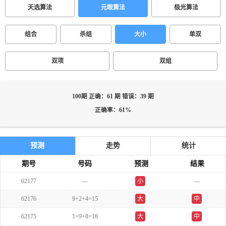
天选算法
元眼算法
极光算法
组合
杀组
大小
单双
双项
双组
100期 正确：61 期 错误：39 期
正确率：61%
预测
走势
统计
期号
号码
预测
结果
62177
---
小
---
双
62176
9+2+4=15
大
中
62175
1+9+8=18
大
中