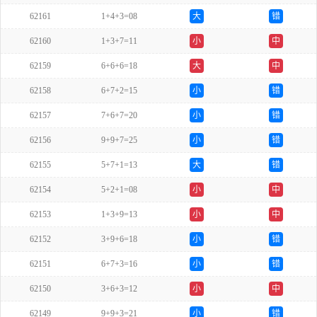
62161
1+4+3=08
大
错
62160
1+3+7=11
小
中
62159
6+6+6=18
大
中
62158
6+7+2=15
小
错
62157
7+6+7=20
小
错
62156
9+9+7=25
小
错
62155
5+7+1=13
大
错
62154
5+2+1=08
小
中
62153
1+3+9=13
小
中
62152
3+9+6=18
小
错
62151
6+7+3=16
小
错
62150
3+6+3=12
小
中
62149
9+9+3=21
小
错